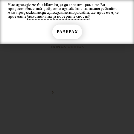
Skip
Ние използваме бисквитки, за да гарантираме, че Ви
Вход
предоставяме най-доброто изживяване на нашия уебсайт.
to
Ако продължите да използвате този сайт, ще приемем, че
content
приемате
политиката за поверителност!
РАЗБРАХ
ЛАМПА ЗА ЗАВЕДЕНИЯ
Начало
лампа за заведения