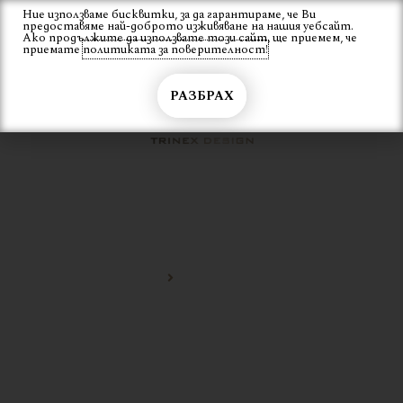
Skip
Ние използваме бисквитки, за да гарантираме, че Ви
Вход
предоставяме най-доброто изживяване на нашия уебсайт.
to
Ако продължите да използвате този сайт, ще приемем, че
content
приемате
политиката за поверителност!
РАЗБРАХ
КРЕСЛО С ВЪЖЕТА
Начало
кресло с въжета