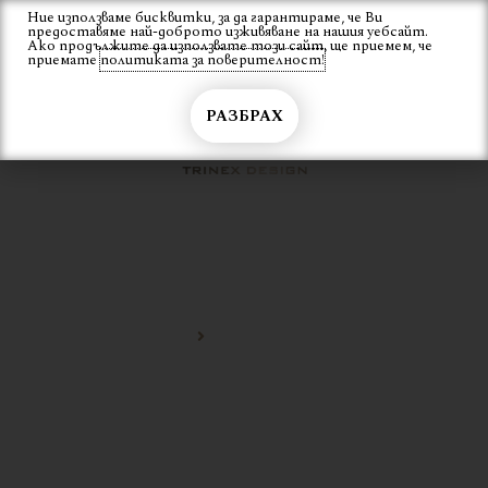
Skip
Ние използваме бисквитки, за да гарантираме, че Ви
Вход
предоставяме най-доброто изживяване на нашия уебсайт.
to
Ако продължите да използвате този сайт, ще приемем, че
content
приемате
политиката за поверителност!
РАЗБРАХ
ИТАЛИАНСКИ МАСИ
Начало
италиански маси