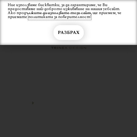
Skip
Ние използваме бисквитки, за да гарантираме, че Ви
Вход
предоставяме най-доброто изживяване на нашия уебсайт.
to
Ако продължите да използвате този сайт, ще приемем, че
content
приемате
политиката за поверителност!
РАЗБРАХ
ИТАЛИАНСКА МАСА СЪС
СТЪКЛОКЕРАМИКА
Начало
италианска маса със стъклокерамика