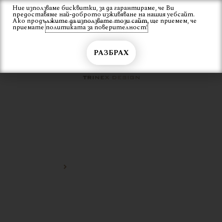
Skip
Ние използваме бисквитки, за да гарантираме, че Ви
Вход
предоставяме най-доброто изживяване на нашия уебсайт.
to
Ако продължите да използвате този сайт, ще приемем, че
content
приемате
политиката за поверителност!
РАЗБРАХ
ИНТЕРИОРНО
ТАПИЦИРАНО КРЕСЛО
Начало
интериорно тапицирано кресло