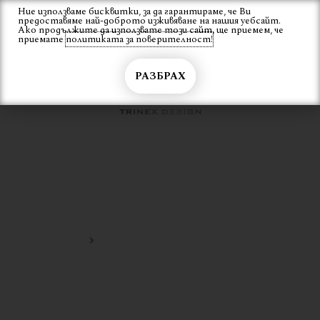
Skip
Ние използваме бисквитки, за да гарантираме, че Ви
Вход
предоставяме най-доброто изживяване на нашия уебсайт.
to
Ако продължите да използвате този сайт, ще приемем, че
content
приемате
политиката за поверителност!
РАЗБРАХ
ГРАДИНСКО КРЕСЛО ЗА
РЕСТОРАНТИ
Начало
градинско кресло за ресторанти