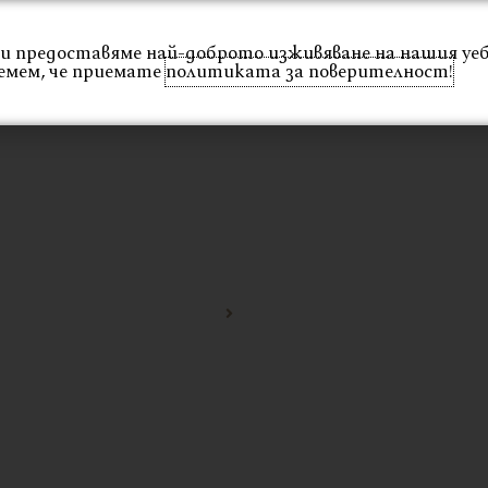
 Ви предоставяме най-доброто изживяване на нашия уе
Интериор
Екстериор
Каталог
Проекти
емем, че приемате
политиката за поверителност!
ТОЛ
Начало
френски бар стол