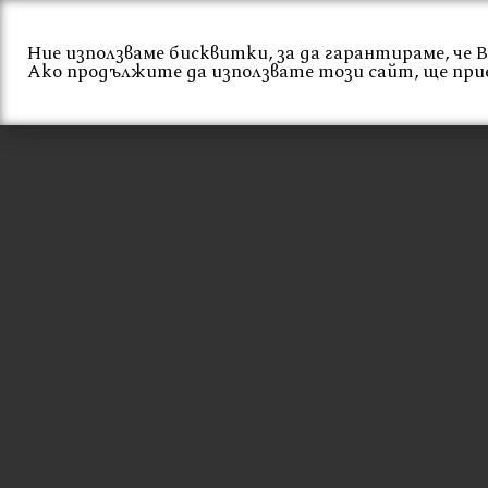
Skip
to
Ние използваме бисквитки, за да гарантираме, че
content
Начало
За нас
Ако продължите да използвате този сайт, ще при
ФРЕНСКИ БАР С