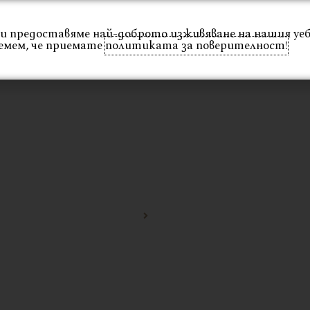
 Ви предоставяме най-доброто изживяване на нашия уе
Интериор
Екстериор
Каталог
Проекти
емем, че приемате
политиката за поверителност!
ОВО
Начало
екзотично тиково кресло
А