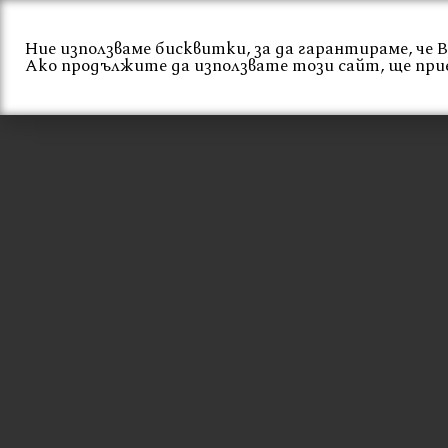
Skip
to
Ние използваме бисквитки, за да гарантираме, че
content
Начало
За нас
Ако продължите да използвате този сайт, ще при
ЕКЗОТИЧНО ТИК
КРЕСЛО С ВЪЖЕТ