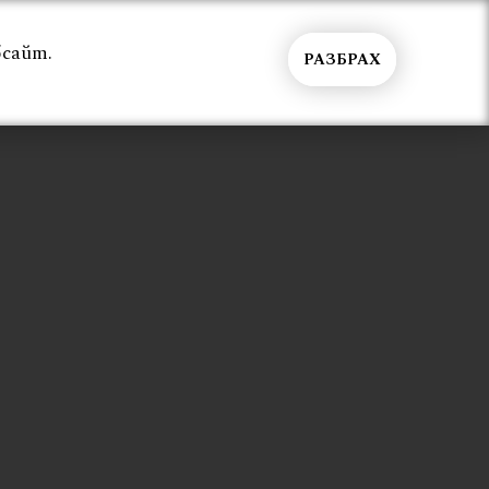
бсайт.
РАЗБРАХ
Общи условия
Контакти
Вход
 с въжета