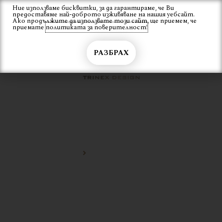
Skip
Ние използваме бисквитки, за да гарантираме, че Ви
Вход
предоставяме най-доброто изживяване на нашия уебсайт.
to
Ако продължите да използвате този сайт, ще приемем, че
content
приемате
политиката за поверителност!
РАЗБРАХ
ДИЗАЙНЕРСКИ ШЕЗЛОНГ
Начало
дизайнерски шезлонг