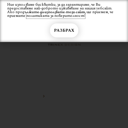
Skip
Ние използваме бисквитки, за да гарантираме, че Ви
Вход
предоставяме най-доброто изживяване на нашия уебсайт.
to
Ако продължите да използвате този сайт, ще приемем, че
content
приемате
политиката за поверителност!
РАЗБРАХ
АВТЕНТИЧНО ЛАУНДЖ
КРЕСЛО
Начало
автентично лаундж кресло