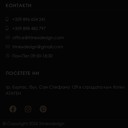
КОНТАКТИ
+359 896 654 241
+359 898 482 797
office@trinexdesign.com
trinexdesign@gmail.com
Пон-Пет 09:30-18:30
ПОСЕТЕТЕ НИ
гр. Бургас, бул. Сан Стефано 129 в сградата към Хотел
АТАГЕН
F
I
P
a
n
i
c
s
n
e
t
t
© Copyright 2026 Trinexdesign
b
a
e