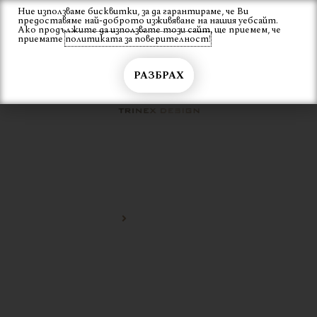
Skip
Ние използваме бисквитки, за да гарантираме, че Ви
Вход
предоставяме най-доброто изживяване на нашия уебсайт.
to
Ако продължите да използвате този сайт, ще приемем, че
content
приемате
политиката за поверителност!
РАЗБРАХ
АЛУМИНИЕВО КРЕСЛО
Начало
Алуминиево кресло