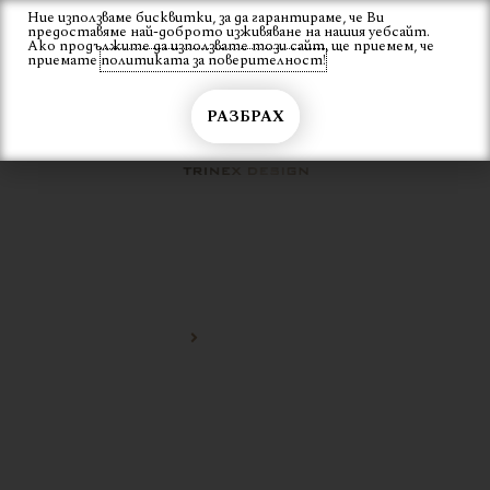
Skip
Ние използваме бисквитки, за да гарантираме, че Ви
Вход
предоставяме най-доброто изживяване на нашия уебсайт.
to
Ако продължите да използвате този сайт, ще приемем, че
content
приемате
политиката за поверителност!
РАЗБРАХ
АЛУМИНИЕВ ШЕЗЛОНГ
Начало
алуминиев шезлонг