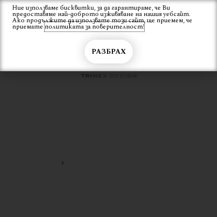
Skip
Ние използваме бисквитки, за да гарантираме, че Ви
Вход
предоставяме най-доброто изживяване на нашия уебсайт.
to
Ако продължите да използвате този сайт, ще приемем, че
content
приемате
политиката за поверителност!
РАЗБРАХ
ТАПИЦИРАИ СТОЛОВЕ ЗА
РЕСТОРАНТ
Начало
тапицираи столове за ресторант