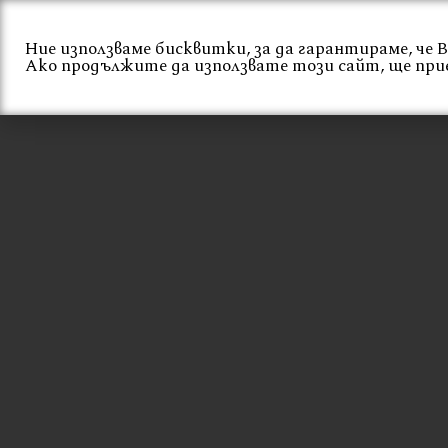
Skip
to
Ние използваме бисквитки, за да гарантираме, че
content
Начало
За нас
Ако продължите да използвате този сайт, ще при
ИЗДРЪЖЛИВ
МОДЕРЕН СТОЛ