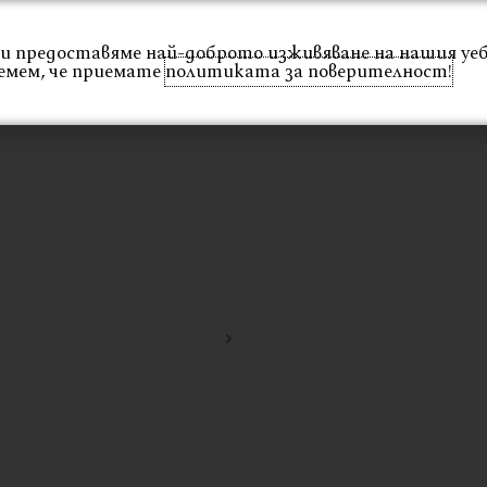
 Ви предоставяме най-доброто изживяване на нашия уе
Интериор
Екстериор
Каталог
Проекти
емем, че приемате
политиката за поверителност!
Начало
издръжлив модерен стол